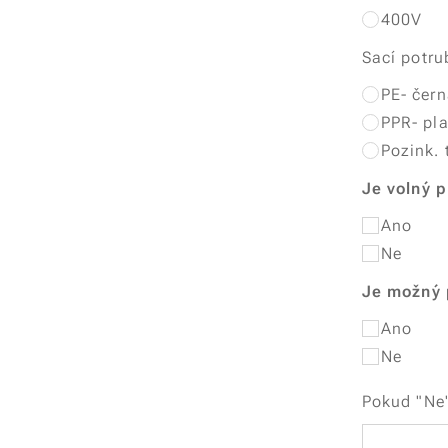
400V
Sací potru
PE- čer
PPR- pl
Pozink. 
Je volný 
Ano
Ne
Je možný 
Ano
Ne
Pokud "Ne"