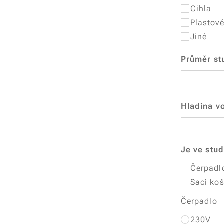
Cihla
Plastové
Jiné
Průměr st
Hladina v
Je ve stud
Čerpadl
Sací ko
Čerpadlo
230V