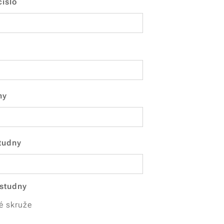
číslo
ny
tudny
 studny
é skruže