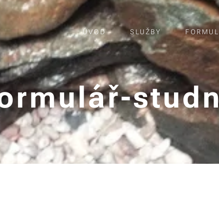
ÚVOD
SLUŽBY
FORMUL
ormulář-stud