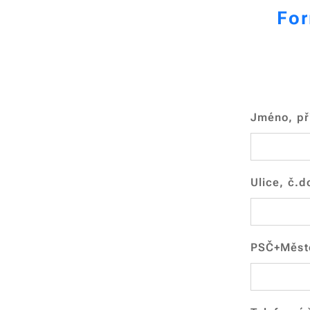
For
Jméno, př
Ulice, č.d
PSČ+Měst