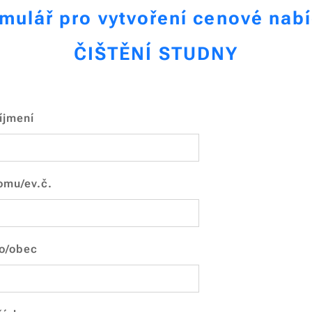
mulář pro vytvoření cenové nab
ČIŠTĚNÍ STUDNY
íjmení
omu/ev.č.
o/obec