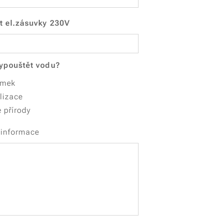
t el.zásuvky 230V
ypouštět vodu?
emek
lizace
 přírody
 informace