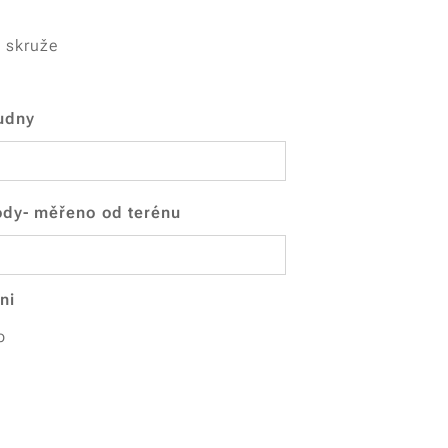
 skruže
udny
ody- měřeno od terénu
ni
o
š