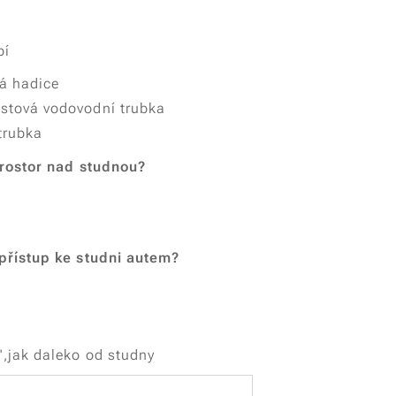
bí
ná hadice
astová vodovodní trubka
trubka
prostor nad studnou?
přístup ke studni autem?
,jak daleko od studny