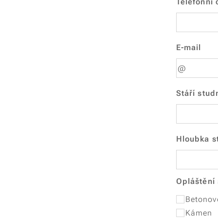
Telefonní 
E-mail
Stáří stud
Hloubka s
Opláštění
Betonov
Kámen