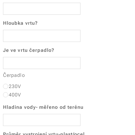
Hloubka vrtu?
Je ve vrtu čerpadlo?
Čerpadlo
230V
400V
Hladina vody- měřeno od terénu
Průměr vystrojení vrtu-plast/ocel