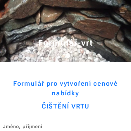
Formulář-vrt
Formulář pro vytvoření cenové
nabídky
ČIŠTĚNÍ VRTU
Jméno, příjmení