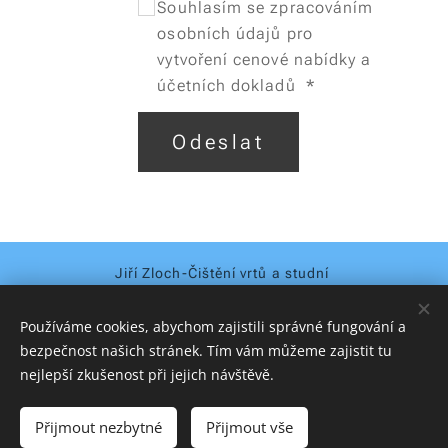
Souhlasím se zpracováním
osobních údajů pro
vytvoření cenové nabídky a
účetních dokladů
Odeslat
Jiří Zloch-Čištění vrtů a studní
Chodov u Karlových Varů
IČ: 157 58 583
Používáme cookies, abychom zajistili správné fungování a
+420 602 930 772
bezpečnost našich stránek. Tím vám můžeme zajistit tu
info@cistestudny-vrty.cz
nejlepší zkušenost při jejich návštěvě.
zloch-jiri@seznam.cz
Přijmout nezbytné
Přijmout vše
Cookies